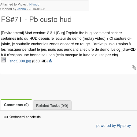
Attached to Project:
N!tmod
Opened by
Jabba
-
2016-08-23
FS#71 - Pb custo hud
[Environment] Mod version: 2.3.1 [Bug] Explain the bug : comment cacher
certaines info du HUD depuis le lecteur de demo (replay video) ? Cf capture ci-
jointe, je souhaite cacher les zones encadré en rouge. J'arrive plus ou moins à
les masquer pendant le jeu, mais pas pendant la lecture de demo. Le cg_draw2D
à 0 n'est pas une bonne solution (cela masque la lunette du sniper etc)
shot0000.jpg
(350 KiB)
Comments (0)
Related Tasks (0/0)
Keyboard shortcuts
powered by Flyspray