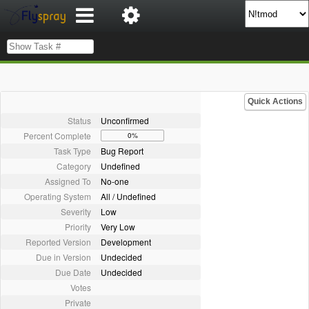
Quick Actions
Status
Unconfirmed
Percent Complete
0%
Task Type
Bug Report
Category
Undefined
Assigned To
No-one
Operating System
All / Undefined
Severity
Low
Priority
Very Low
Reported Version
Development
Due in Version
Undecided
Due Date
Undecided
Votes
Private